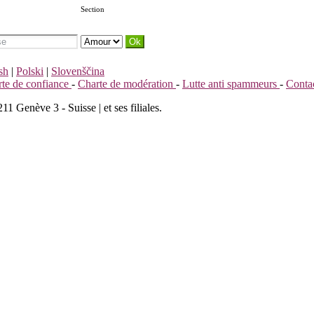
Section
sh
|
Polski
|
Slovenščina
te de confiance
-
Charte de modération
-
Lutte anti spammeurs
-
Conta
 Genève 3 - Suisse | et ses filiales.