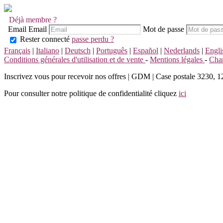
Déjà membre ?
Email
Email
Mot de passe
Rester connecté
passe perdu ?
Français
|
Italiano
|
Deutsch
|
Português
|
Español
|
Nederlands
|
Engli
Conditions générales d'utilisation et de vente
-
Mentions légales
-
Char
Inscrivez vous pour recevoir nos offres
|
GDM | Case postale 3230, 1211
Pour consulter notre politique de confidentialité cliquez
ici