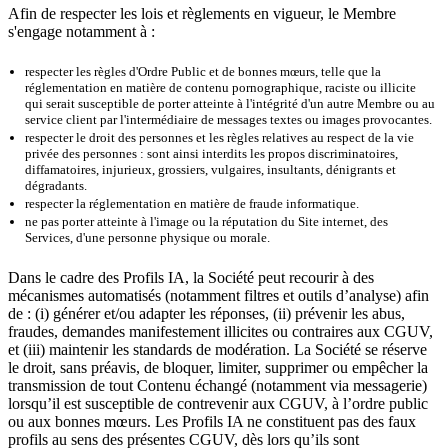
Afin de respecter les lois et règlements en vigueur, le Membre
s'engage notamment à :
respecter les règles d'Ordre Public et de bonnes mœurs, telle que la
réglementation en matière de contenu pornographique, raciste ou illicite
qui serait susceptible de porter atteinte à l'intégrité d'un autre Membre ou au
service client par l'intermédiaire de messages textes ou images provocantes.
respecter le droit des personnes et les règles relatives au respect de la vie
privée des personnes : sont ainsi interdits les propos discriminatoires,
diffamatoires, injurieux, grossiers, vulgaires, insultants, dénigrants et
dégradants.
respecter la réglementation en matière de fraude informatique.
ne pas porter atteinte à l'image ou la réputation du Site internet, des
Services, d'une personne physique ou morale.
Dans le cadre des Profils IA, la Société peut recourir à des
mécanismes automatisés (notamment filtres et outils d’analyse) afin
de : (i) générer et/ou adapter les réponses, (ii) prévenir les abus,
fraudes, demandes manifestement illicites ou contraires aux CGUV,
et (iii) maintenir les standards de modération. La Société se réserve
le droit, sans préavis, de bloquer, limiter, supprimer ou empêcher la
transmission de tout Contenu échangé (notamment via messagerie)
lorsqu’il est susceptible de contrevenir aux CGUV, à l’ordre public
ou aux bonnes mœurs. Les Profils IA ne constituent pas des faux
profils au sens des présentes CGUV, dès lors qu’ils sont