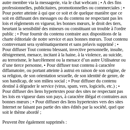
autre membre via la messagerie, via le chat webcam ; • A des fins
professionnelles, publicitaires, promotionnelles ou commerciales ; •
Pour porter atteinte à qui que ce soit et de quelque manière que ce
soit en diffusant des messages ou du contenu ne respectant pas les
lois et règlements en vigueur, les bonnes mœurs, le droit des tiers,
heurtant la sensibilité des mineurs ou constituant un trouble à l'ordre
public ; • Pour fournir du contenu contraire aux dispositions de la
charte éditoriale de notre service et aux bonnes mœurs. Tout contenu
contrevenant sera systématiquement et sans préavis supprimé ; •
Pour diffuser Tout contenu blessant, invective personnelle, insulte,
dénigrement, menace, incitant à la haine, à la violence, au suicide,
au terrorisme, le harcèlement ou la menace d’un autre Utilisateur ou
d’une tierce personne, • Pour diffuser tout contenu à caractère
diffamatoire, ou portant atteinte à autrui en raison de son origine, de
sa religion, de son orientation sexuelle, de son identité de genre, de
son handicap, de son milieu social ; • Pour diffuser du contenu
destiné à dégrader le service (virus, spam, vers, logiciels, etc.) ; •
Pour diffuser des liens hypertextes pour des sites ne respectant pas
les lois en vigueur dans son pays, à caractère illégal et contraires aux
bonnes mœurs ; • Pour diffuser des liens hypertextes vers des sites
Internet ne faisant pas partie des sites édités par la société, quel que
soit le thème abordé ;
Peuvent être également supprimés :